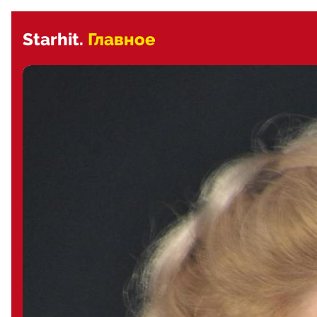
Starhit.
Главное