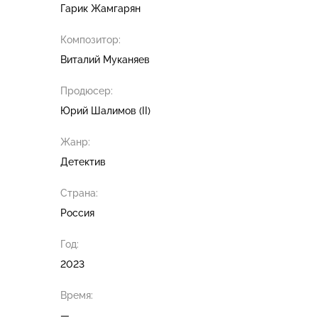
Гарик Жамгарян
Композитор:
Виталий Муканяев
Продюсер:
Юрий Шалимов (II)
Жанр:
Детектив
Страна:
Россия
Год:
2023
Время:
—