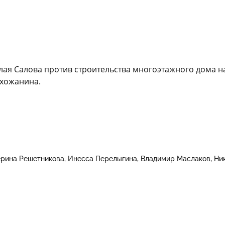
ая Салова против строительства многоэтажного дома на
ихожанина.
ерина Решетникова
Инесса Перелыгина
Владимир Маслаков
Ни