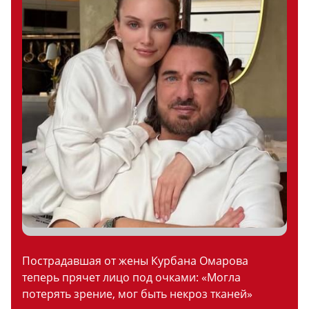
Пострадавшая от жены Курбана Омарова
теперь прячет лицо под очками: «Могла
потерять зрение, мог быть некроз тканей»