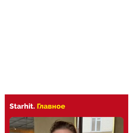
Starhit.
Главное