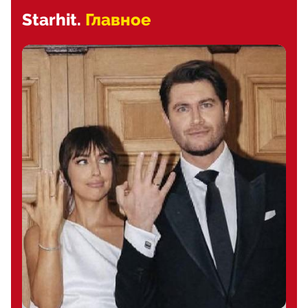
Starhit.
Главное