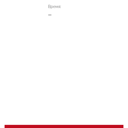
Время:
—