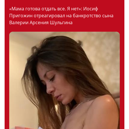
«Мама готова отдать все. Я нет»: Иосиф
Пригожин отреагировал на банкротство сына
Валерии Арсения Шульгина