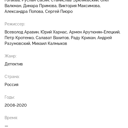
Гогаева
Руслан Сасин
Станислав Эрклиевский
Олег
Валкман
Динара Примова
Виктория Максимова
Александра Попова
Сергей Пиоро
Режиссер:
Всеволод Аравин
Юрий Харнас
Армен Арутюнян-Елецкий
Петр Кротенко
Салават Вахитов
Раду Крихан
Андрей
Разумовский
Михаил Калмыков
Жанр:
Детектив
Страна:
Россия
Годы:
2008-2020
Время:
—