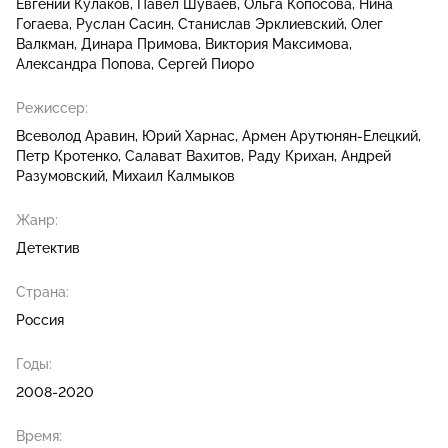
Евгений Кулаков
Павел Шуваев
Ольга Копосова
Нина
Гогаева
Руслан Сасин
Станислав Эрклиевский
Олег
Валкман
Динара Примова
Виктория Максимова
Александра Попова
Сергей Пиоро
Режиссер:
Всеволод Аравин
Юрий Харнас
Армен Арутюнян-Елецкий
Петр Кротенко
Салават Вахитов
Раду Крихан
Андрей
Разумовский
Михаил Калмыков
Жанр:
Детектив
Страна:
Россия
Годы:
2008-2020
Время: