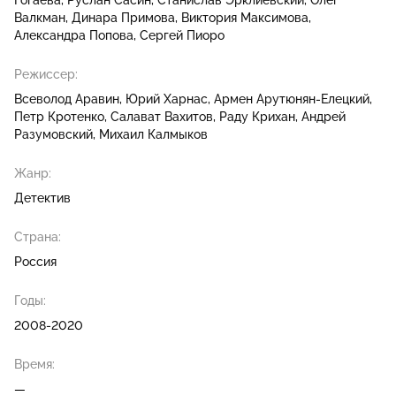
Гогаева
Руслан Сасин
Станислав Эрклиевский
Олег
Валкман
Динара Примова
Виктория Максимова
Александра Попова
Сергей Пиоро
Режиссер:
Всеволод Аравин
Юрий Харнас
Армен Арутюнян-Елецкий
Петр Кротенко
Салават Вахитов
Раду Крихан
Андрей
Разумовский
Михаил Калмыков
Жанр:
Детектив
Страна:
Россия
Годы:
2008-2020
Время:
—