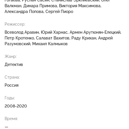
Гогаева
Руслан Сасин
Станислав Эрклиевский
Олег
Валкман
Динара Примова
Виктория Максимова
Александра Попова
Сергей Пиоро
Режиссер:
Всеволод Аравин
Юрий Харнас
Армен Арутюнян-Елецкий
Петр Кротенко
Салават Вахитов
Раду Крихан
Андрей
Разумовский
Михаил Калмыков
Жанр:
Детектив
Страна:
Россия
Годы:
2008-2020
Время:
—