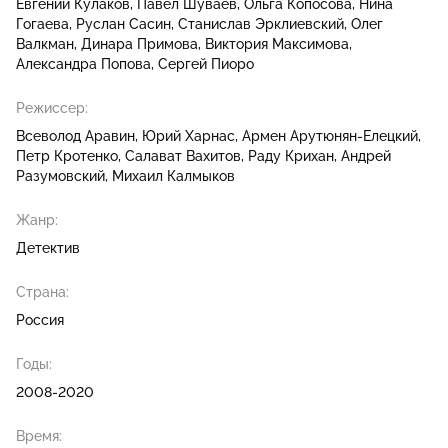
Евгений Кулаков
Павел Шуваев
Ольга Копосова
Нина
Гогаева
Руслан Сасин
Станислав Эрклиевский
Олег
Валкман
Динара Примова
Виктория Максимова
Александра Попова
Сергей Пиоро
Режиссер:
Всеволод Аравин
Юрий Харнас
Армен Арутюнян-Елецкий
Петр Кротенко
Салават Вахитов
Раду Крихан
Андрей
Разумовский
Михаил Калмыков
Жанр:
Детектив
Страна:
Россия
Годы:
2008-2020
Время: