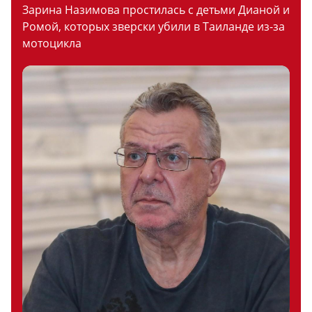
Зарина Назимова простилась с детьми Дианой и
Ромой, которых зверски убили в Таиланде из-за
мотоцикла