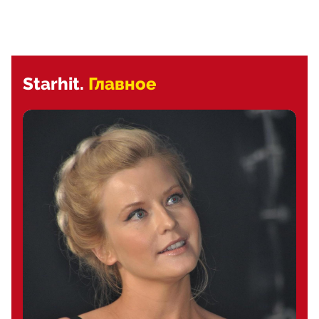
Starhit.
Главное