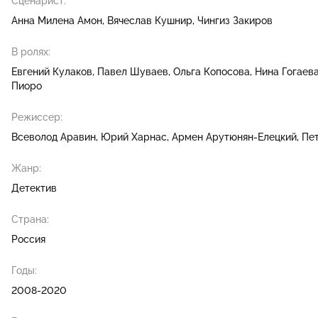
Сценарист:
Анна Милена Амон
Вячеслав Кушнир
Чингиз Закиров
В ролях:
Евгений Кулаков
Павел Шуваев
Ольга Копосова
Нина Гогаев
Пиоро
Режиссер:
Всеволод Аравин
Юрий Харнас
Армен Арутюнян-Елецкий
Пе
Жанр:
Детектив
Страна:
Россия
Годы:
2008-2020