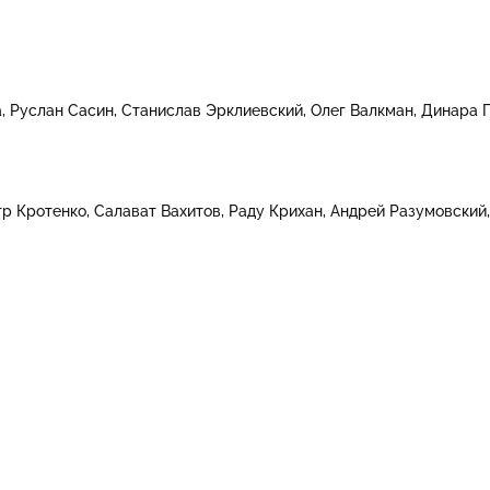
а
Руслан Сасин
Станислав Эрклиевский
Олег Валкман
Динара 
тр Кротенко
Салават Вахитов
Раду Крихан
Андрей Разумовский