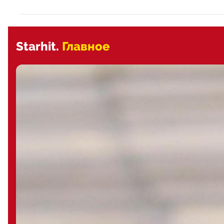
Starhit.
Главное