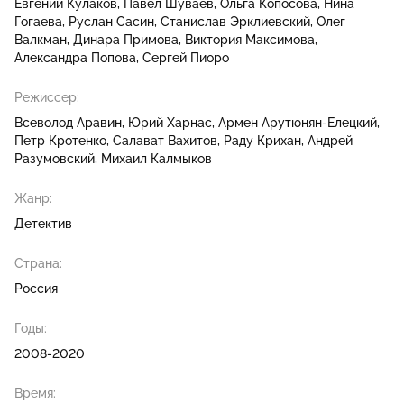
Евгений Кулаков
Павел Шуваев
Ольга Копосова
Нина
Гогаева
Руслан Сасин
Станислав Эрклиевский
Олег
Валкман
Динара Примова
Виктория Максимова
Александра Попова
Сергей Пиоро
Режиссер:
Всеволод Аравин
Юрий Харнас
Армен Арутюнян-Елецкий
Петр Кротенко
Салават Вахитов
Раду Крихан
Андрей
Разумовский
Михаил Калмыков
Жанр:
Детектив
Страна:
Россия
Годы:
2008-2020
Время: