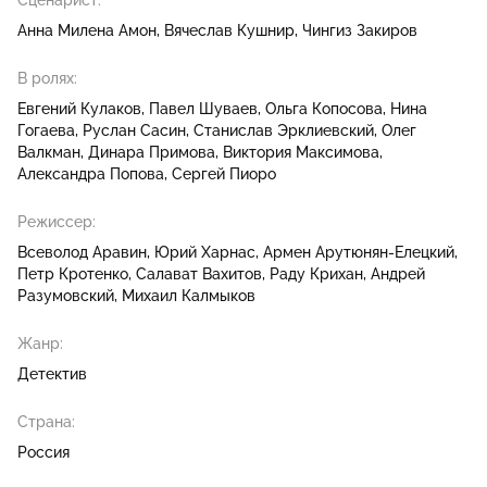
Сценарист:
Анна Милена Амон
Вячеслав Кушнир
Чингиз Закиров
В ролях:
Евгений Кулаков
Павел Шуваев
Ольга Копосова
Нина
Гогаева
Руслан Сасин
Станислав Эрклиевский
Олег
Валкман
Динара Примова
Виктория Максимова
Александра Попова
Сергей Пиоро
Режиссер:
Всеволод Аравин
Юрий Харнас
Армен Арутюнян-Елецкий
Петр Кротенко
Салават Вахитов
Раду Крихан
Андрей
Разумовский
Михаил Калмыков
Жанр:
Детектив
Страна:
Россия