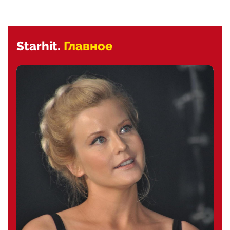
Starhit.
Главное