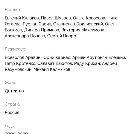
В ролях:
Евгений Кулаков
Павел Шуваев
Ольга Копосова
Нина
Гогаева
Руслан Сасин
Станислав Эрклиевский
Олег
Валкман
Динара Примова
Виктория Максимова
Александра Попова
Сергей Пиоро
Режиссер:
Всеволод Аравин
Юрий Харнас
Армен Арутюнян-Елецкий
Петр Кротенко
Салават Вахитов
Раду Крихан
Андрей
Разумовский
Михаил Калмыков
Жанр:
Детектив
Страна:
Россия
Годы: