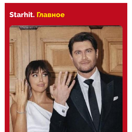
Starhit.
Главное