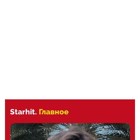
Starhit.
Главное