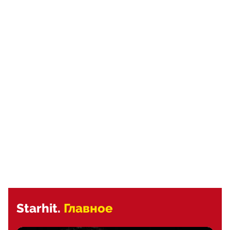
Starhit.
Главное