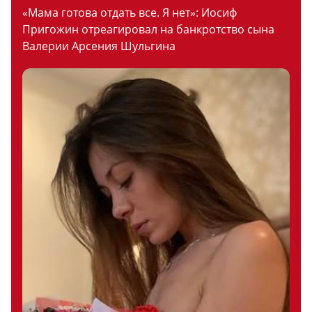
«Мама готова отдать все. Я нет»: Иосиф
Пригожин отреагировал на банкротство сына
Валерии Арсения Шульгина