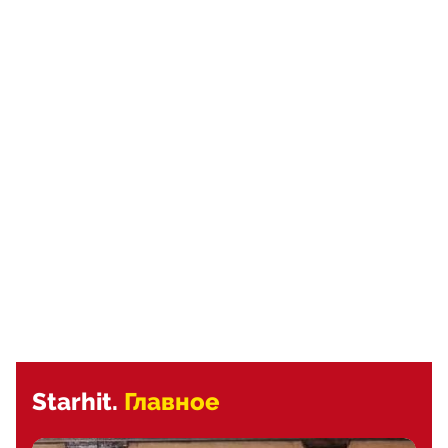
Starhit.
Главное