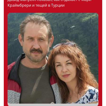
Краймбрери и тещей в Турции