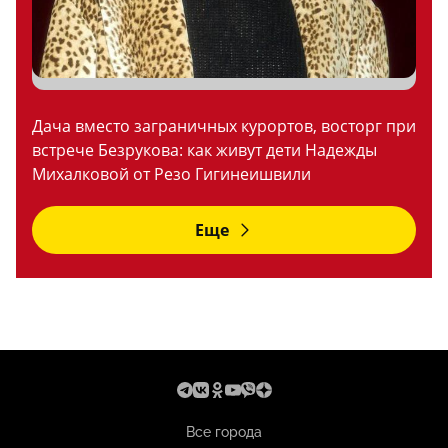
Дача вместо заграничных курортов, восторг при
встрече Безрукова: как живут дети Надежды
Михалковой от Резо Гигинеишвили
Еще
Все города