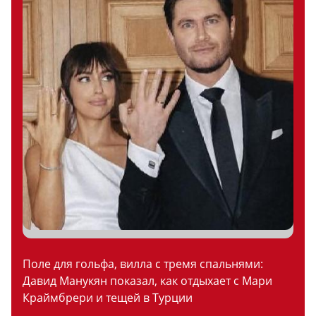
Поле для гольфа, вилла с тремя спальнями:
Давид Манукян показал, как отдыхает с Мари
Краймбрери и тещей в Турции