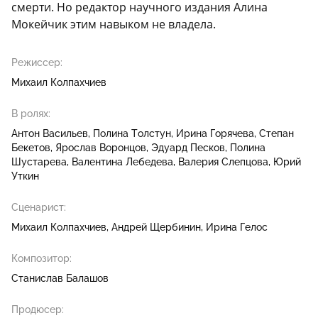
смерти. Но редактор научного издания Алина
Мокейчик этим навыком не владела.
Режиссер:
Михаил Колпахчиев
В ролях:
Антон Васильев
Полина Толстун
Ирина Горячева
Степан
Бекетов
Ярослав Воронцов
Эдуард Песков
Полина
Шустарева
Валентина Лебедева
Валерия Слепцова
Юрий
Уткин
Сценарист:
Михаил Колпахчиев
Андрей Щербинин
Ирина Гелос
Композитор:
Станислав Балашов
Продюсер: