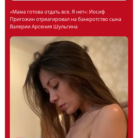
«Мама готова отдать все. Я нет»: Иосиф
Пригожин отреагировал на банкротство сына
Валерии Арсения Шульгина