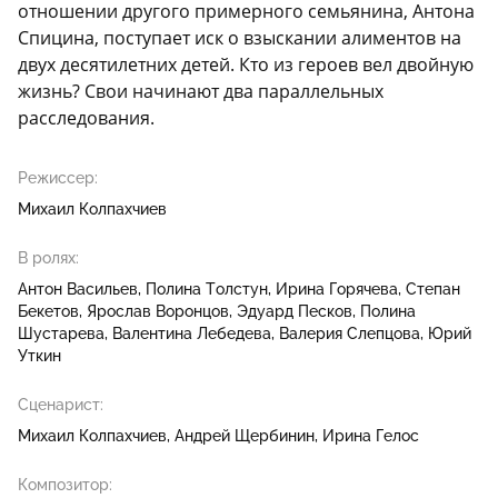
отношении другого примерного семьянина, Антона
Спицина, поступает иск о взыскании алиментов на
двух десятилетних детей. Кто из героев вел двойную
жизнь? Свои начинают два параллельных
расследования.
Режиссер:
Михаил Колпахчиев
В ролях:
Антон Васильев
Полина Толстун
Ирина Горячева
Степан
Бекетов
Ярослав Воронцов
Эдуард Песков
Полина
Шустарева
Валентина Лебедева
Валерия Слепцова
Юрий
Уткин
Сценарист:
Михаил Колпахчиев
Андрей Щербинин
Ирина Гелос
Композитор: