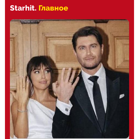
Starhit.
Главное