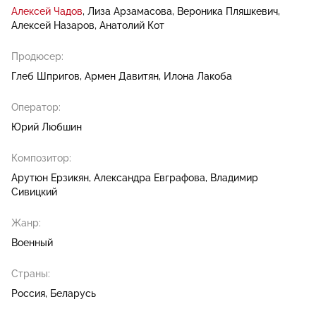
Алексей Чадов
Лиза Арзамасова
Вероника Пляшкевич
Алексей Назаров
Анатолий Кот
Продюсер:
Глеб Шпригов
Армен Давитян
Илона Лакоба
Оператор:
Юрий Любшин
Композитор:
Арутюн Ерзикян
Александра Евграфова
Владимир
Сивицкий
Жанр:
Военный
Страны:
Россия, Беларусь