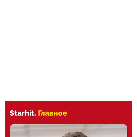
Starhit.
Главное