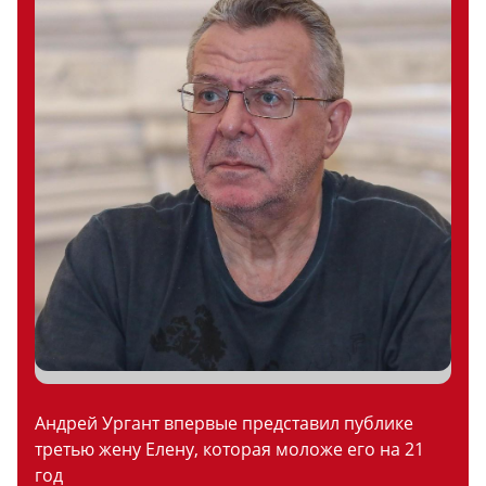
Андрей Ургант впервые представил публике
третью жену Елену, которая моложе его на 21
год