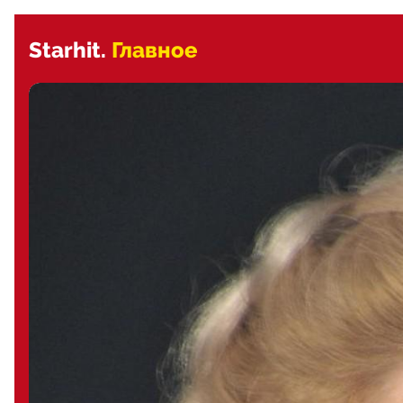
Starhit.
Главное