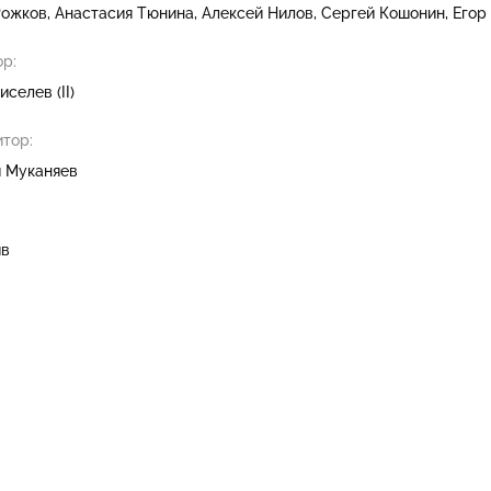
Рожков
Анастасия Тюнина
Алексей Нилов
Сергей Кошонин
Егор
р:
селев (II)
тор:
 Муканяев
ив