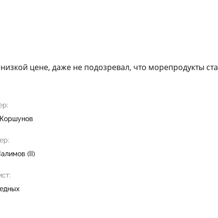
о низкой цене, даже не подозревал, что морепродукты с
ер:
 Коршунов
ер:
лимов (II)
ст:
едных