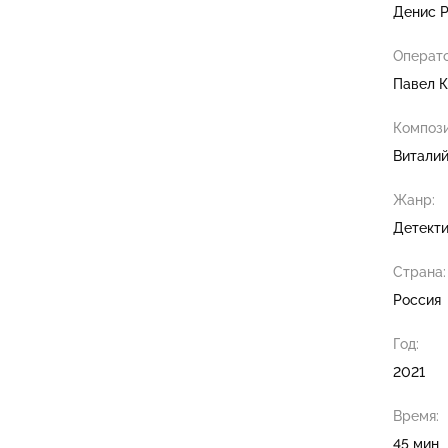
Денис 
Операто
Павел Ки
Компози
Виталий
Жанр:
Детект
Страна:
Россия
Год:
2021
Время:
45 мин