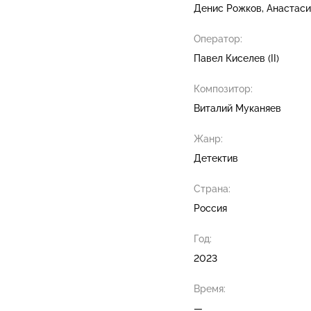
Денис Рожков
Анастаси
Оператор:
Павел Киселев (II)
Композитор:
Виталий Муканяев
Жанр:
Детектив
Страна:
Россия
Год:
2023
Время:
—