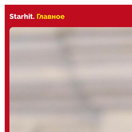
Starhit.
Главное