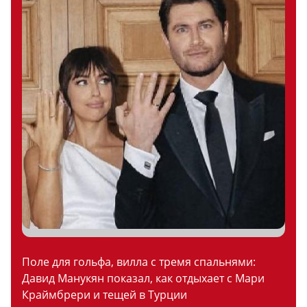
Поле для гольфа, вилла с тремя спальнями:
Давид Манукян показал, как отдыхает с Мари
Краймбрери и тещей в Турции