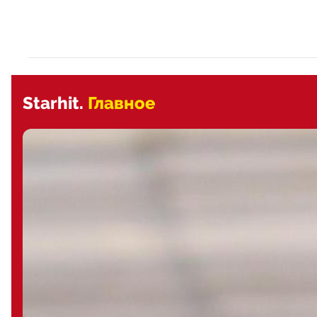
Starhit.
Главное