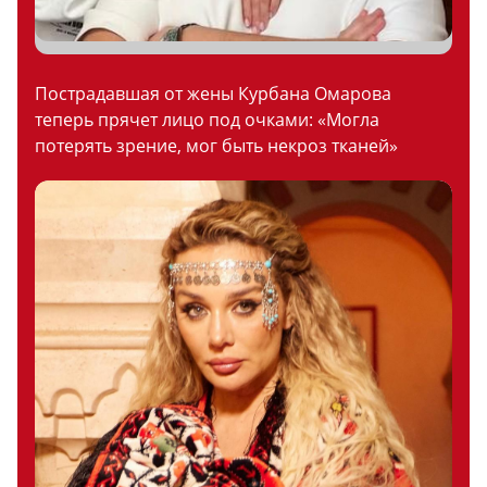
Пострадавшая от жены Курбана Омарова
теперь прячет лицо под очками: «Могла
потерять зрение, мог быть некроз тканей»