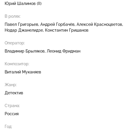
Юрий Шалимов (II)
В ролях:
Павел Григорьев
Андрей Горбачёв
Алексей Красноцветов
Нодар Джанелидзе
Константин Гришанов
Оператор:
Владимир Брыляков
Леонид Фридман
Композитор:
Виталий Муканяев
Жанр:
Детектив
Страна:
Россия
Год: