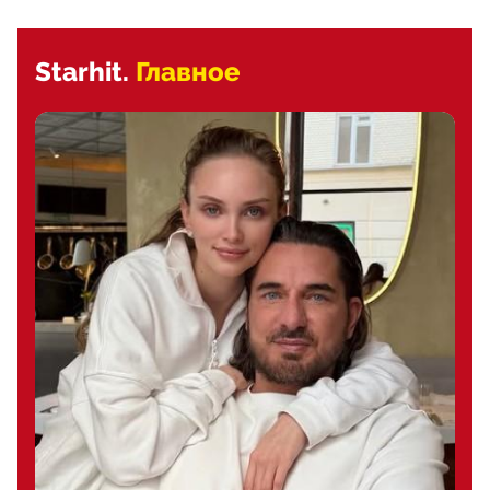
Starhit.
Главное