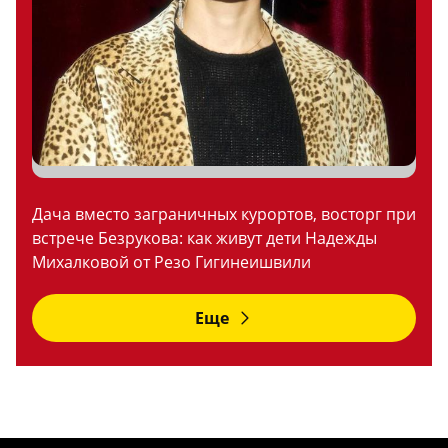
Дача вместо заграничных курортов, восторг при
встрече Безрукова: как живут дети Надежды
Михалковой от Резо Гигинеишвили
Еще