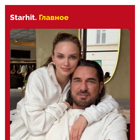
Starhit.
Главное