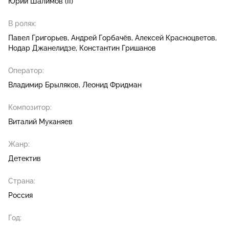
Юрий Шалимов (II)
В ролях:
Павел Григорьев
Андрей Горбачёв
Алексей Красноцветов
Нодар Джанелидзе
Константин Гришанов
Оператор:
Владимир Брыляков
Леонид Фридман
Композитор:
Виталий Муканяев
Жанр:
Детектив
Страна:
Россия
Год: