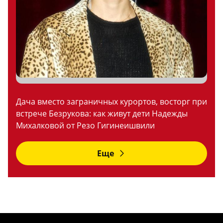
Дача вместо заграничных курортов, восторг при
встрече Безрукова: как живут дети Надежды
Михалковой от Резо Гигинеишвили
Еще