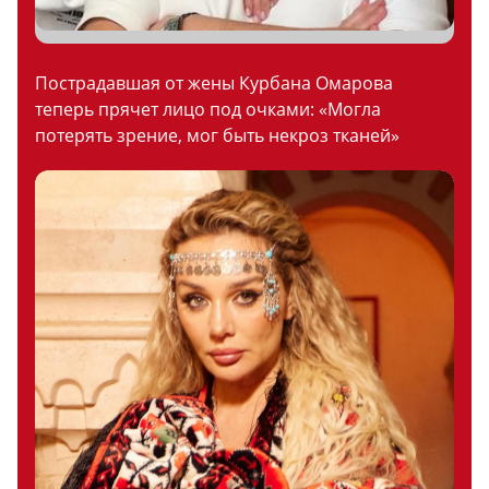
Пострадавшая от жены Курбана Омарова
теперь прячет лицо под очками: «Могла
потерять зрение, мог быть некроз тканей»