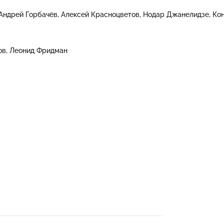
Андрей Горбачёв
Алексей Красноцветов
Нодар Джанелидзе
Ко
ов
Леонид Фридман