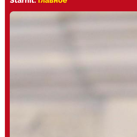
Starhit.
Главное