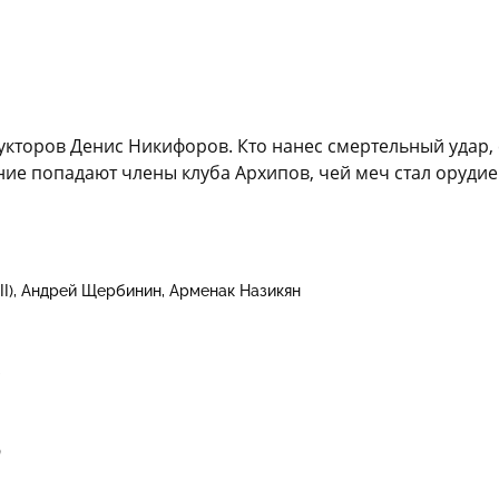
укторов Денис Никифоров. Кто нанес смертельный удар, с
ние попадают члены клуба Архипов, чей меч стал орудие
I)
Андрей Щербинин
Арменак Назикян
в
)