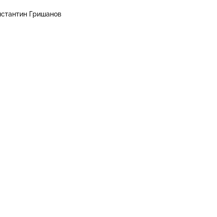
нстантин Гришанов