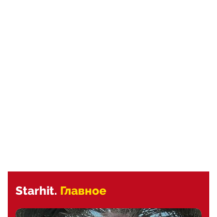
Starhit.
Главное