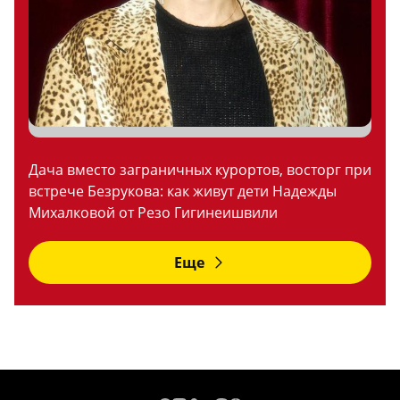
Дача вместо заграничных курортов, восторг при
встрече Безрукова: как живут дети Надежды
Михалковой от Резо Гигинеишвили
Еще