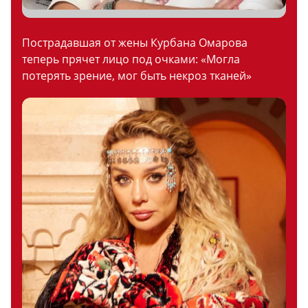
Пострадавшая от жены Курбана Омарова
теперь прячет лицо под очками: «Могла
потерять зрение, мог быть некроз тканей»