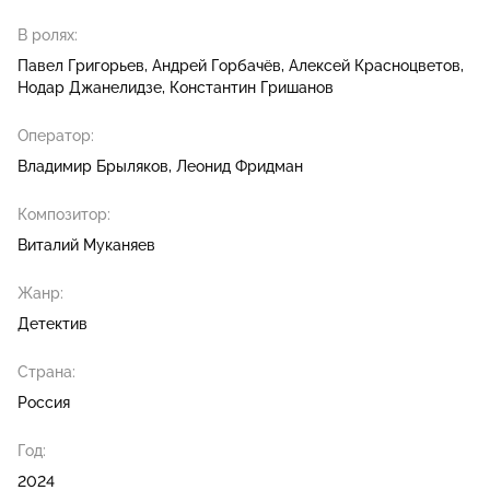
В ролях:
Павел Григорьев
Андрей Горбачёв
Алексей Красноцветов
Нодар Джанелидзе
Константин Гришанов
Оператор:
Владимир Брыляков
Леонид Фридман
Композитор:
Виталий Муканяев
Жанр:
Детектив
Страна:
Россия
Год:
2024