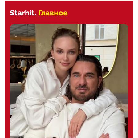
Starhit.
Главное