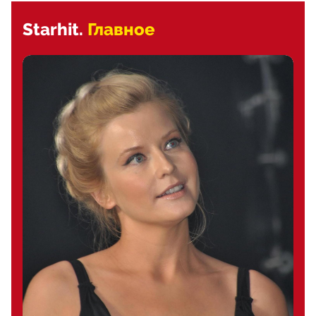
Starhit.
Главное