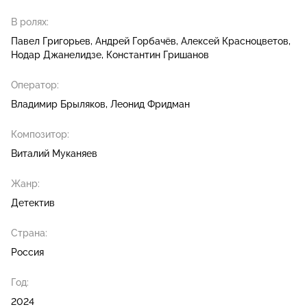
В ролях:
Павел Григорьев
Андрей Горбачёв
Алексей Красноцветов
Нодар Джанелидзе
Константин Гришанов
Оператор:
Владимир Брыляков
Леонид Фридман
Композитор:
Виталий Муканяев
Жанр:
Детектив
Страна:
Россия
Год:
2024