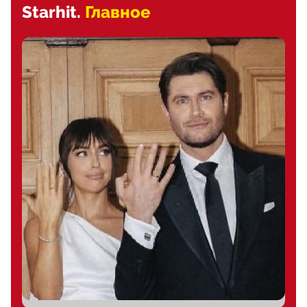
Starhit.
Главное