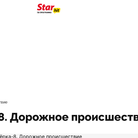
твие
-8. Дорожное происшест