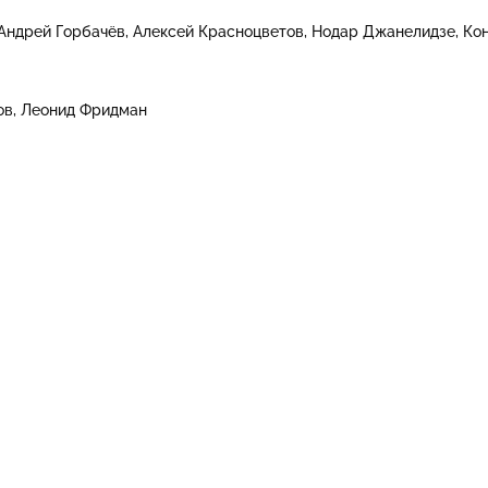
Андрей Горбачёв
Алексей Красноцветов
Нодар Джанелидзе
Ко
ов
Леонид Фридман