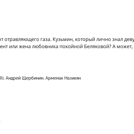
т отравляющего газа. Кузьмин, который лично знал дев
лиент или жена любовника покойной Беляковой? А может,
I)
Андрей Щербинин
Арменак Назикян
в
)