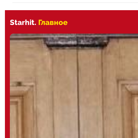
Starhit.
Главное