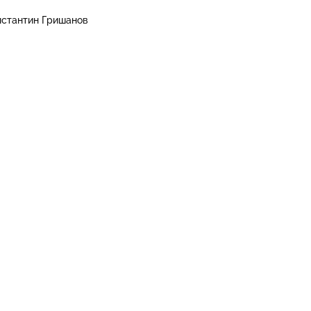
нстантин Гришанов