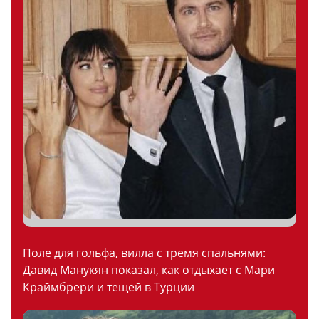
Поле для гольфа, вилла с тремя спальнями:
Давид Манукян показал, как отдыхает с Мари
Краймбрери и тещей в Турции