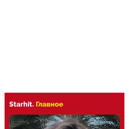
Starhit.
Главное