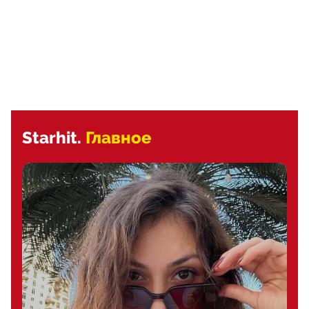
Starhit.
Главное