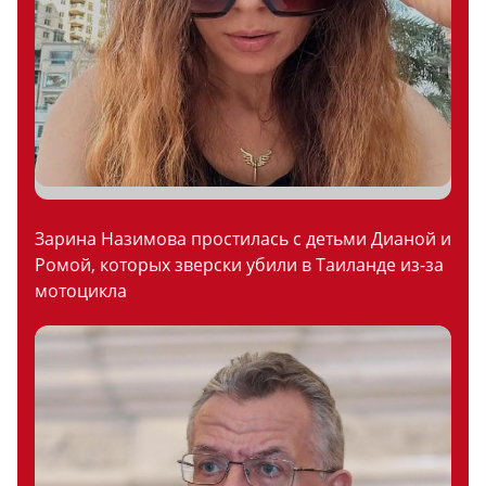
Зарина Назимова простилась с детьми Дианой и
Ромой, которых зверски убили в Таиланде из-за
мотоцикла