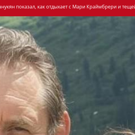
анукян показал, как отдыхает с Мари Краймбрери и теще