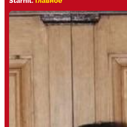
Starhit.
Главное