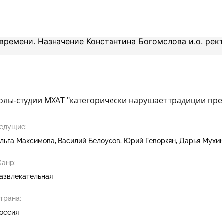
олы-студии МХАТ "категорически нарушает традиции пре
едущие:
льга Максимова
Василий Белоусов
Юрий Геворкян
Дарья Мухи
анр:
азвлекательная
трана:
оссия