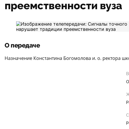
преемственности вуза
О передаче
Назначение Константина Богомолова и. о. ректора шк
В
О
Ж
Р
С
Р