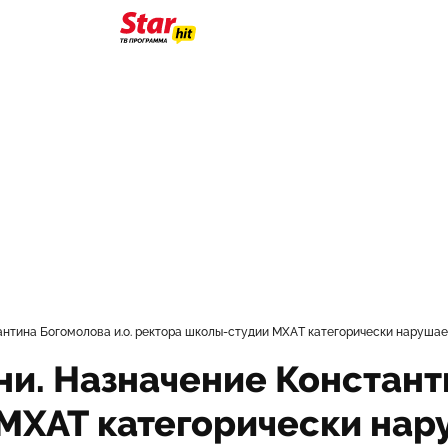
антина Богомолова и.о. ректора школы-студии МХАТ категорически наруша
и. Назначение Констант
МХАТ категорически нар