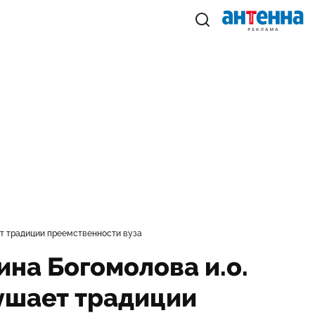
ет традиции преемственности вуза
ина Богомолова и.о.
ушает традиции