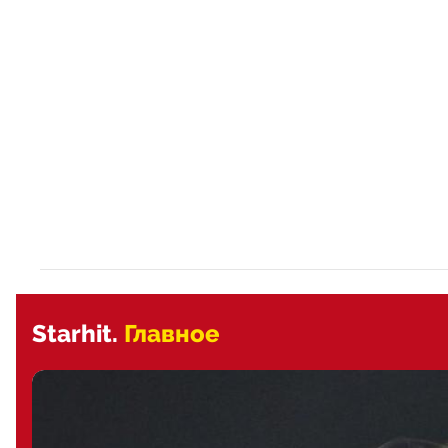
Starhit.
Главное