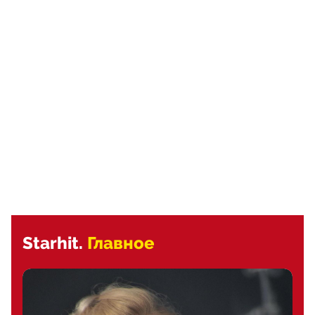
Starhit.
Главное