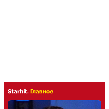
Starhit.
Главное