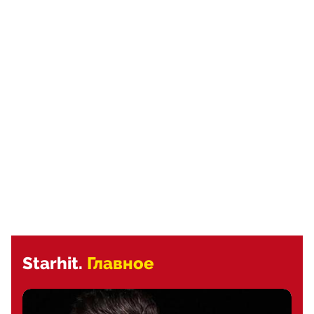
Starhit.
Главное