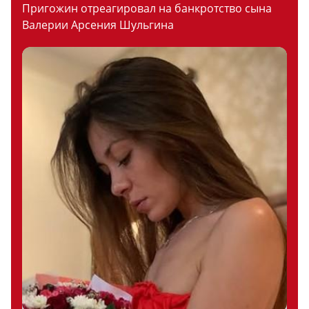
Пригожин отреагировал на банкротство сына
Валерии Арсения Шульгина