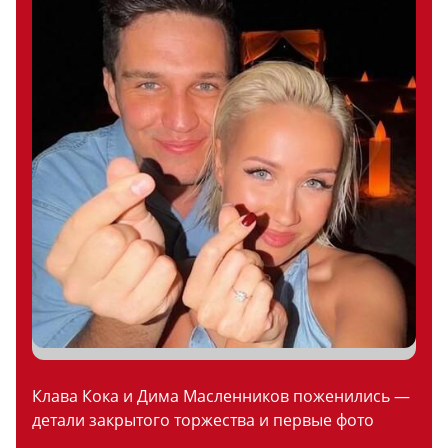
Клава Кока и Дима Масленников поженились —
детали закрытого торжества и первые фото