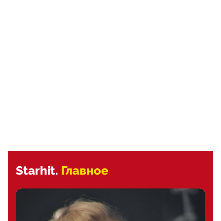
Starhit.
Главное