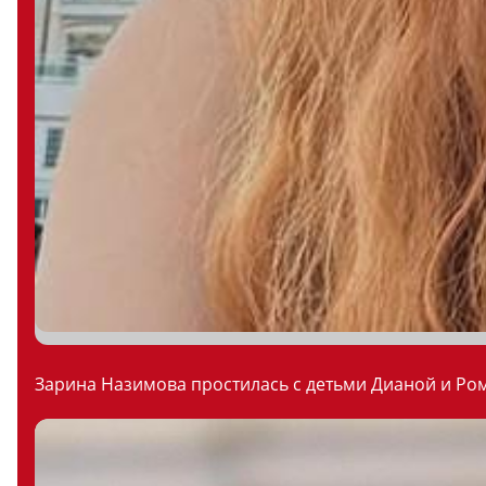
Зарина Назимова простилась с детьми Дианой и Ром