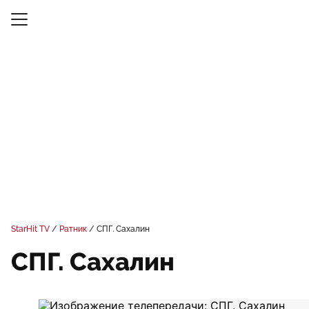
StarHit TV
Ратник
СПГ. Сахалин
СПГ. Сахалин