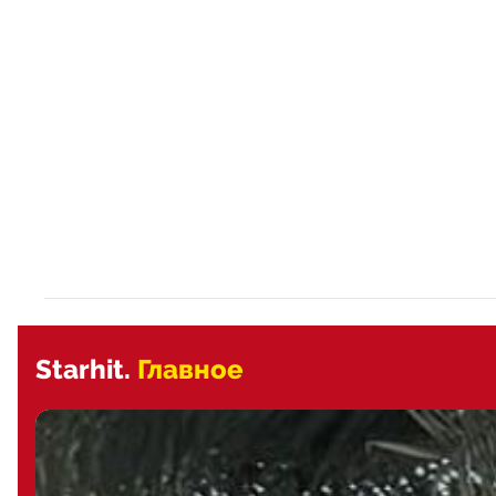
Starhit.
Главное