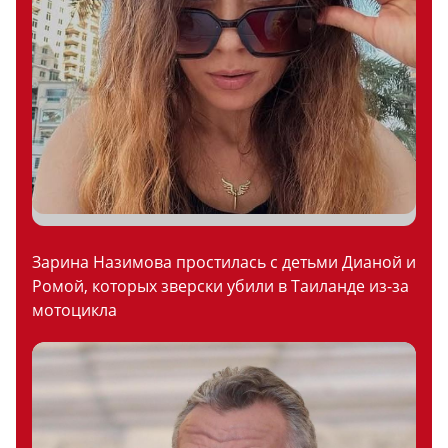
Зарина Назимова простилась с детьми Дианой и
Ромой, которых зверски убили в Таиланде из-за
мотоцикла