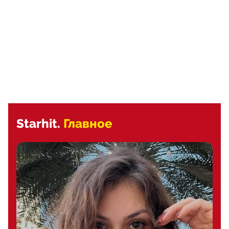
Starhit.
Главное