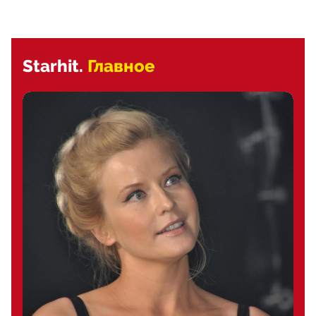
Starhit.
Главное