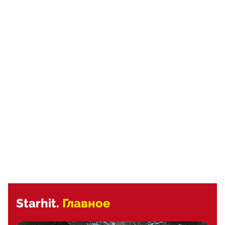
Starhit.
Главное