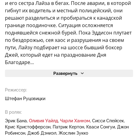
и его сестра Лайза в бегах. После аварии, в которой
гибнут их водитель и местный полицейский, они
решают разделиться и пробираться к канадской
границе поодиночке. Ситуация осложняется
поднявшейся снежной бурей. Пока Эддисон плутает
по бездорожью, сея хаос и разрушения на своем
пути, Лайзу подбирает на шоссе бывший боксер
Джей, который едет на празднование Дня
Благодаре...
Развернуть
Режиссер:
Штефан Руцовицки
В ролях:
Эрик Бана
Оливия Уайлд
Чарли Ханнэм
Сисси Спейсек
Крис Кристофферсон
Патрик Кертон
Кваси Сонгуи
Джон
Робинсон
Джоб Дэниэл
Жослин Зукко