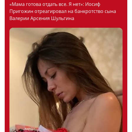
«Мама готова отдать все. Я нет»: Иосиф
Пригожин отреагировал на банкротство сына
Валерии Арсения Шульгина