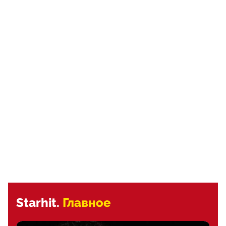
Starhit.
Главное