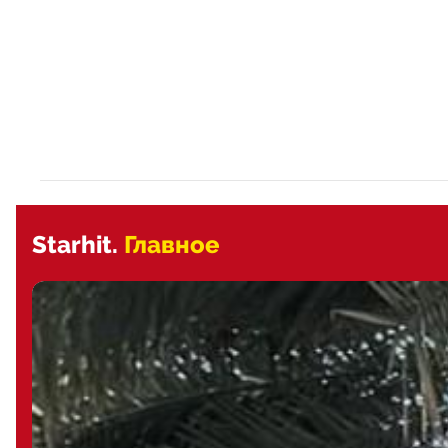
Starhit.
Главное