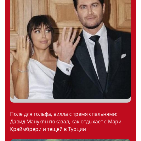
Поле для гольфа, вилла с тремя спальнями:
Давид Манукян показал, как отдыхает с Мари
Краймбрери и тещей в Турции